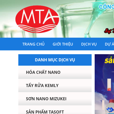
TRANG CHỦ
GIỚI THIỆU
DỊCH VỤ
DỰ 
DANH MỤC DỊCH VỤ
HÓA CHẤT NANO
TẨY RỬA KEMLY
SƠN NANO MIZUKEI
SẢN PHẨM TASOFT