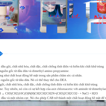
dầu gội, chất nhũ hóa, chất đặc, chất chống tĩnh điện và hiếm khi chất khử trùng
 nguồn gốc từ dầu dừa và dimethyl amino propyamine.
ng như chất hoạt động bề mặt trong sản phẩm chăm sóc cá nhân.
ó nguồn gốc từ dâu dừa. Nó có thể thay thế cho DEA.
ội, chất nhũ hóa, chất đặc, chất chống tĩnh điện và hiếm khi chất khử trùng
e. Tuy nhiên, nó còn có sự kết hợp của axit chloroacetic với aminde từ dimethyla
H → CH3(CH2)10C(O)N(H)CH2CH2CH2N+(CH3)2CH2CO2− + NaCl + H2O
 đầu và một nhóm cực. Nó cho phép CAB trở thành một chất hoạt động bề mặt để t