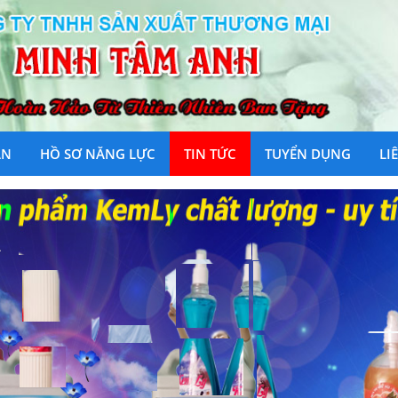
ÁN
HỒ SƠ NĂNG LỰC
TIN TỨC
TUYỂN DỤNG
LI