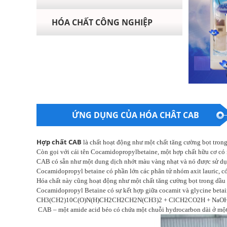
HÓA CHẤT CÔNG NGHIỆP
ỨNG DỤNG CỦA HÓA CHÂT CAB
Hợp chất CAB
là chất hoạt động như một chất tăng cường bọt trong 
Còn gọi với cái tên Cocamidopropylbetaine, một hợp chất hữu cơ có
CAB có sẵn như một dung dịch nhớt màu vàng nhạt và nó được sử dụ
Cocamidopropyl betaine có phần lớn các phân tử nhóm axit lauric, c
Hóa chất này cũng hoạt động như một chất tăng cường bọt trong dầu g
Cocamidopropyl Betaine có sự kết hợp giữa cocamit và glycine betain
CH3(CH2)10C(O)N(H)CH2CH2CH2N(CH3)2 + ClCH2CO2H + NaO
CAB – một amide acid béo có chứa một chuỗi hydrocarbon dài ở một