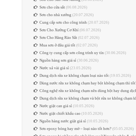
Sơn cho cửa sắt
(06.08.2026)
Sơn cho nhà xưởng
(20.07.2026)
Cung cấp sơn cho công trình
(20.07.2026)
Sơn Cho Xưởng Cơ Khí
(06.07.2026)
Sơn Cho Hàng Rào Sắt
(02.07.2026)
Mua sơn ở đâu giá tốt
(02.07.2026)
Công ty cung cấp sơn công trình uy tín
(30.06.2026)
Nguồn hàng sơn giá sỉ
(30.06.2026)
Nước xả vài giá sỉ
(23.05.2026)
Dung dịch rửa xe không chạm loại nào tốt
(19.05.2026)
Dùng nước rửa xe không chạm hay bột không chạm thì tốt
Công nghệ rửa xe không chạm nên dùng bột hay dung dịc
Dung dịch rửa xe không chạm và bột rửa xe không chạm k
Nước giặt can giá sỉ
(10.05.2026)
Nước giặt chiết khấu cao
(10.05.2026)
Nguồn hàng nước giặt giá sỉ
(10.05.2026)
Sơn epoxy bóng hay mờ – loại nào tốt hơn?
(05.05.2026)