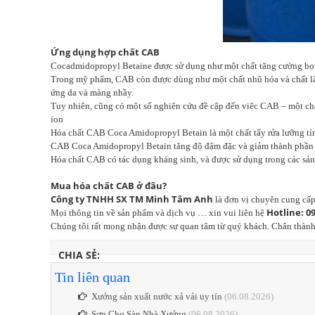
Ứng dụng hợp chất CAB
Cocadmidopropyl Betaine được sử dụng như một chất tăng cường bọt 
Trong mỹ phẩm, CAB còn được dùng như một chất nhũ hóa và chất làm 
ứng da và màng nhầy.
Tuy nhiên, cũng có một số nghiên cứu đề cập đến việc CAB – một chấ
ion
Hóa chất CAB Coca Amidopropyl Betain là một chất tẩy rửa lưỡng tí
CAB Coca Amidopropyl Betain tăng độ đậm đặc và giảm thành phần g
Hóa chất CAB có tác dụng kháng sinh, và được sử dụng trong các sả
Mua hóa chất CAB ở đâu?
Công ty TNHH SX TM Minh Tâm Anh
là đơn vị chuyên cung cấp
Hotline: 0
Mọi thông tin về sản phẩm và dịch vụ … xin vui liên hệ
Chúng tôi rất mong nhận được sự quan tâm từ quý khách. Chân thành
CHIA SẺ:
Tin liên quan
Xưởng sản xuất nước xả vải uy tín
(06.08.2026)
Sơn Cho Sàn Nhà Xưởng
(06.08.2026)