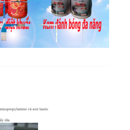
minopropylamine và axit lauric
ẩy rửa