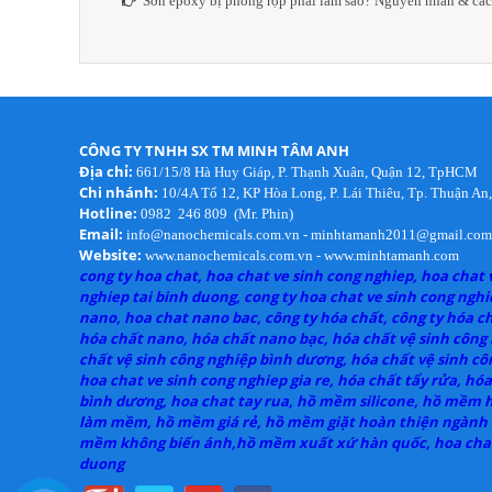
Sơn epoxy bị phồng rộp phải làm sao? Nguyên nhân & các
CÔNG TY TNHH SX TM MINH TÂM ANH
Địa chỉ:
661/15/8 Hà Huy Giáp, P. Thạnh Xuân, Quận 12, TpHCM
Chi nhánh:
10/4A Tổ 12, KP Hòa Long, P. Lái Thiêu, Tp. Thuận A
Hotline:
0982 246 809 (Mr. Phin)
Email:
info@nanochemicals.com.vn - minhtamanh2011@gmail.com
Website:
www.nanochemicals.com.vn - www.minhtamanh.com
cong ty hoa chat, hoa chat ve sinh cong nghiep, hoa chat 
nghiep tai binh duong, cong ty hoa chat ve sinh cong nghi
nano, hoa chat nano bac, công ty hóa chất, công ty hóa c
hóa chất nano, hóa chất nano bạc, hóa chất vệ sinh công
chất vệ sinh công nghiệp bình dương, hóa chất vệ sinh côn
hoa chat ve sinh cong nghiep gia re, hóa chất tẩy rửa, hóa
bình dương, hoa chat tay rua, hồ mềm silicone, hồ mềm h
làm mềm, hồ mềm giá rẻ, hồ mềm giặt hoàn thiện ngành
mềm không biến ánh,hồ mềm xuất xứ hàn quốc, hoa chat
duong