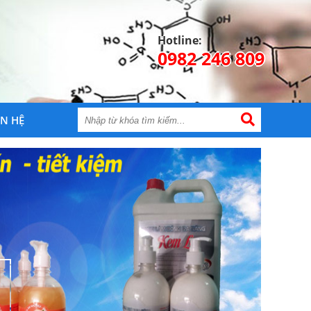
Hotline:
0982 246 809
ÊN HỆ