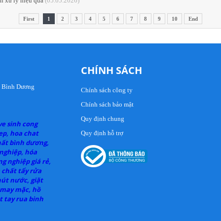
h xử lý hiệu quả
(05.05.2026)
First
1
2
3
4
5
6
7
8
9
10
End
CHÍNH SÁCH
n, Bình Dương
Chính sách công ty
Chính sách bảo mật
Quy định chung
ve sinh cong
ep, hoa chat
Quy định hỗ trợ
hất bình dương,
 nghiệp, hóa
g nghiệp giá rẻ,
 chất tẩy rửa
út nước, giặt
 may mặc, hồ
 tay rua binh