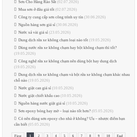
Sơn Cho Hàng Rào Sắt
(02.07.2026)
Mua sơn ở đâu giá tốt
(02.07.2026)
Công ty cung cấp sơn công trình uy tín
(30.06.2026)
Nguồn hàng sơn giá sỉ
(30.06.2026)
Nước xả vài giá sỉ
(23.05.2026)
Dung dịch rửa xe không chạm loại nào tốt
(19.05.2026)
Dùng nước rửa xe không chạm hay bột không chạm thì tốt?
(19.05.2026)
Công nghệ rửa xe không chạm nên dùng bột hay dung dịch
(19.05.2026)
Dung dịch rửa xe không chạm và bột rửa xe không chạm khác nhau
chỗ nào
(19.05.2026)
Nước giặt can giá sỉ
(10.05.2026)
Nước giặt chiết khấu cao
(10.05.2026)
Nguồn hàng nước giặt giá sỉ
(10.05.2026)
Sơn epoxy bóng hay mờ – loại nào tốt hơn?
(05.05.2026)
Có nên dùng sơn epoxy cho nhà ở không? Ưu – nhược điểm bạn
cần biết
(05.05.2026)
First
1
2
3
4
5
6
7
8
9
10
End