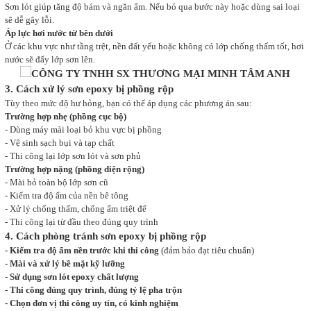
Sơn lót giúp tăng độ bám và ngăn ẩm. Nếu bỏ qua bước này hoặc dùng sai loại
sẽ dễ gây lỗi.
Áp lực hơi nước từ bên dưới
Ở các khu vực như tầng trệt, nền đất yếu hoặc không có lớp chống thấm tốt, hơi
nước sẽ đẩy lớp sơn lên.
3. Cách xử lý sơn epoxy bị phồng rộp
Tùy theo mức độ hư hỏng, bạn có thể áp dụng các phương án sau:
Trường hợp nhẹ (phồng cục bộ)
- Dùng máy mài loại bỏ khu vực bị phồng
- Vệ sinh sạch bụi và tạp chất
- Thi công lại lớp sơn lót và sơn phủ
Trường hợp nặng (phồng diện rộng)
- Mài bỏ toàn bộ lớp sơn cũ
- Kiểm tra độ ẩm của nền bê tông
- Xử lý chống thấm, chống ẩm triệt để
- Thi công lại từ đầu theo đúng quy trình
4. Cách phòng tránh sơn epoxy bị phồng rộp
- Kiểm tra độ ẩm nền trước khi thi công
(đảm bảo đạt tiêu chuẩn)
- Mài và xử lý bề mặt kỹ lưỡng
- Sử dụng sơn lót epoxy chất lượng
- Thi công đúng quy trình, đúng tỷ lệ pha trộn
- Chọn đơn vị thi công uy tín, có kinh nghiệm