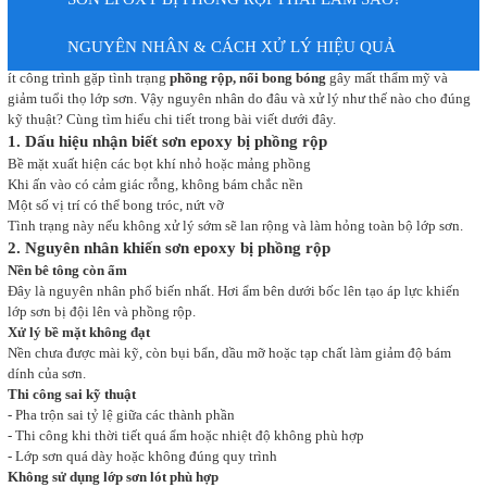
NGUYÊN NHÂN & CÁCH XỬ LÝ HIỆU QUẢ
Sơn epoxy là giải pháp phủ sàn bền đẹp, nhưng trong quá trình sử dụng, không
ít công trình gặp tình trạng
phồng rộp, nổi bong bóng
gây mất thẩm mỹ và
giảm tuổi thọ lớp sơn. Vậy nguyên nhân do đâu và xử lý như thế nào cho đúng
kỹ thuật? Cùng tìm hiểu chi tiết trong bài viết dưới đây.
1. Dấu hiệu nhận biết sơn epoxy bị phồng rộp
Bề mặt xuất hiện các bọt khí nhỏ hoặc mảng phồng
Khi ấn vào có cảm giác rỗng, không bám chắc nền
Một số vị trí có thể bong tróc, nứt vỡ
Tình trạng này nếu không xử lý sớm sẽ lan rộng và làm hỏng toàn bộ lớp sơn.
2. Nguyên nhân khiến sơn epoxy bị phồng rộp
Nền bê tông còn ẩm
Đây là nguyên nhân phổ biến nhất. Hơi ẩm bên dưới bốc lên tạo áp lực khiến
lớp sơn bị đội lên và phồng rộp.
Xử lý bề mặt không đạt
Nền chưa được mài kỹ, còn bụi bẩn, dầu mỡ hoặc tạp chất làm giảm độ bám
dính của sơn.
Thi công sai kỹ thuật
- Pha trộn sai tỷ lệ giữa các thành phần
- Thi công khi thời tiết quá ẩm hoặc nhiệt độ không phù hợp
- Lớp sơn quá dày hoặc không đúng quy trình
Không sử dụng lớp sơn lót phù hợp