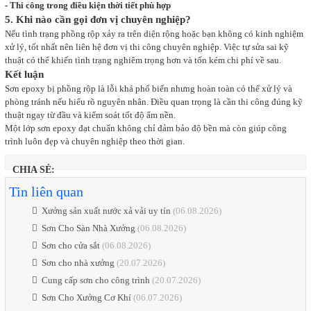
- Thi công trong điều kiện thời tiết phù hợp
5. Khi nào cần gọi đơn vị chuyên nghiệp?
Nếu tình trạng phồng rộp xảy ra trên diện rộng hoặc bạn không có kinh nghiệm
xử lý, tốt nhất nên liên hệ đơn vị thi công chuyên nghiệp. Việc tự sửa sai kỹ
thuật có thể khiến tình trạng nghiêm trọng hơn và tốn kém chi phí về sau.
Kết luận
Sơn epoxy bị phồng rộp là lỗi khá phổ biến nhưng hoàn toàn có thể xử lý và
phòng tránh nếu hiểu rõ nguyên nhân. Điều quan trọng là cần thi công đúng kỹ
thuật ngay từ đầu và kiểm soát tốt độ ẩm nền.
Một lớp sơn epoxy đạt chuẩn không chỉ đảm bảo độ bền mà còn giúp công
trình luôn đẹp và chuyên nghiệp theo thời gian.
CHIA SẺ:
Tin liên quan
Xưởng sản xuất nước xả vải uy tín
(06.08.2026)
Sơn Cho Sàn Nhà Xưởng
(06.08.2026)
Sơn cho cửa sắt
(06.08.2026)
Sơn cho nhà xưởng
(20.07.2026)
Cung cấp sơn cho công trình
(20.07.2026)
Sơn Cho Xưởng Cơ Khí
(06.07.2026)