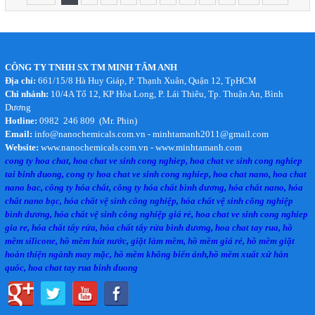
CÔNG TY TNHH SX TM MINH TÂM ANH
Địa chỉ:
661/15/8 Hà Huy Giáp, P. Thạnh Xuân, Quận 12, TpHCM
Chi nhánh:
10/4A Tổ 12, KP Hòa Long, P. Lái Thiêu, Tp. Thuận An, Bình
Dương
Hotline:
0982 246 809 (Mr. Phin)
Email:
info@nanochemicals.com.vn - minhtamanh2011@gmail.com
Website:
www.nanochemicals.com.vn - www.minhtamanh.com
cong ty hoa chat, hoa chat ve sinh cong nghiep, hoa chat ve sinh cong nghiep
tai binh duong, cong ty hoa chat ve sinh cong nghiep, hoa chat nano, hoa chat
nano bac, công ty hóa chất, công ty hóa chất bình dương, hóa chất nano, hóa
chất nano bạc, hóa chất vệ sinh công nghiệp, hóa chất vệ sinh công nghiệp
bình dương, hóa chất vệ sinh công nghiệp giá rẻ, hoa chat ve sinh cong nghiep
gia re, hóa chất tẩy rửa, hóa chất tẩy rửa bình dương, hoa chat tay rua, hồ
mềm silicone, hồ mềm hút nước, giặt làm mềm, hồ mềm giá rẻ, hồ mềm giặt
hoàn thiện ngành may mặc, hồ mềm không biến ánh,hồ mềm xuất xứ hàn
quốc, hoa chat tay rua binh duong