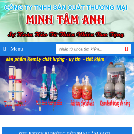
Menu
SƠN EPOXY BỊ PHỒNG RỘP PHẢI LÀM SAO?