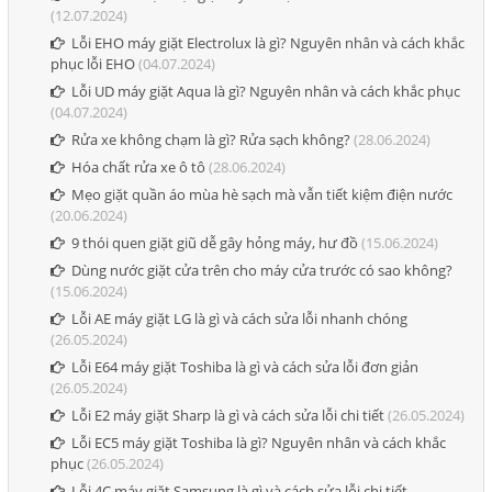
(12.07.2024)
Lỗi EHO máy giặt Electrolux là gì? Nguyên nhân và cách khắc
phục lỗi EHO
(04.07.2024)
Lỗi UD máy giặt Aqua là gì? Nguyên nhân và cách khắc phục
(04.07.2024)
Rửa xe không chạm là gì? Rửa sạch không?
(28.06.2024)
Hóa chất rửa xe ô tô
(28.06.2024)
Mẹo giặt quần áo mùa hè sạch mà vẫn tiết kiệm điện nước
(20.06.2024)
9 thói quen giặt giũ dễ gây hỏng máy, hư đồ
(15.06.2024)
Dùng nước giặt cửa trên cho máy cửa trước có sao không?
(15.06.2024)
Lỗi AE máy giặt LG là gì và cách sửa lỗi nhanh chóng
(26.05.2024)
Lỗi E64 máy giặt Toshiba là gì và cách sửa lỗi đơn giản
(26.05.2024)
Lỗi E2 máy giặt Sharp là gì và cách sửa lỗi chi tiết
(26.05.2024)
Lỗi EC5 máy giặt Toshiba là gì? Nguyên nhân và cách khắc
phục
(26.05.2024)
Lỗi 4C máy giặt Samsung là gì và cách sửa lỗi chi tiết