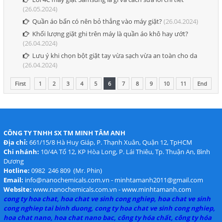
(26.05.2024)
Quần áo bẩn có nên bỏ thẳng vào máy giặt?
(26.04.2024)
Khối lượng giặt ghi trên máy là quần áo khô hay ướt?
(26.04.2024)
Lưu ý khi chọn bột giặt tay vừa sạch vừa an toàn cho da
(26.04.2024)
First
1
2
3
4
5
6
7
8
9
10
11
End
CÔNG TY TNHH SX TM MINH TÂM ANH
Địa chỉ:
661/15/8 Hà Huy Giáp, P. Thạnh Xuân, Quận 12, TpHCM
Chi nhánh:
10/4A Tổ 12, KP Hòa Long, P. Lái Thiêu, Tp. Thuận An, Bình
Dương
Hotline:
0982 246 809 (Mr. Phin)
Email:
info@nanochemicals.com.vn - minhtamanh2011@gmail.com
Website:
www.nanochemicals.com.vn - www.minhtamanh.com
cong ty hoa chat, hoa chat ve sinh cong nghiep, hoa chat ve sinh
cong nghiep tai binh duong, cong ty hoa chat ve sinh cong nghiep,
hoa chat nano, hoa chat nano bac, công ty hóa chất, công ty hóa