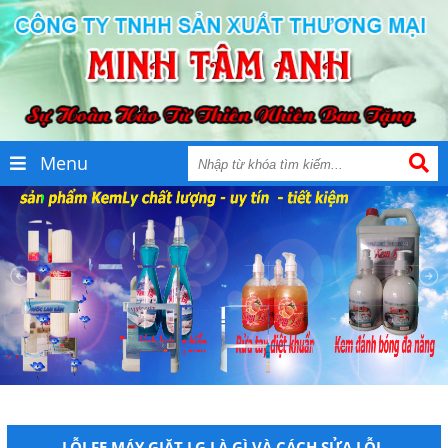
Menu
LỖI FE MÁY GIẶT LG LÀ GÌ VÀ CÁCH SỬA LỖI