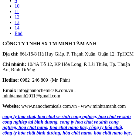
9
10
11
12
13
14
End
CÔNG TY TNHH SX TM MINH TÂM ANH
Địa chỉ:
661/15/8 Hà Huy Giáp, P. Thạnh Xuân, Quận 12, TpHCM
Chi nhánh:
10/4A Tổ 12, KP Hòa Long, P. Lái Thiêu, Tp. Thuận
An, Bình Dương
Hotline:
0982 246 809 (Mr. Phin)
Email:
info@nanochemicals.com.vn -
minhtamanh2011@gmail.com
Website:
www.nanochemicals.com.vn - www.minhtamanh.com
cong ty hoa chat, hoa chat ve sinh cong nghiep, hoa chat ve sinh
cong nghiep tai binh duong, cong ty hoa chat ve sinh cong
nghiep, hoa chat nano, hoa chat nano bac, công ty hóa chất,
công ty hóa chất bình dương, hóa chất nano, hóa chất nano bạc,