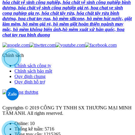
hóa chất vệ sinh công nghiệp, hóa chất vệ sinh công nghiệp bình
dương, hóa chất vệ sinh công nghiệp giá rẻ, hoa chat ve sinh
cong nghiep gia re, hóa chất tẩy rửa, hóa chất tẩy rửa bình
dương, hoa chat tay rua, hồ mềm silicone, hồ mềm hút nước, giặt
làm mềm, hồ mềm giá rẻ, hồ mềm giặt hoàn thiện ngành may
mặc, hồ mềm không biến ánh,hồ mềm xuất xứ hàn quốc, hoa
chat tay rua binh duong
Chính sách
Chính sách công ty
Chính sách bảo mật
Quy định chung
Quy định hỗ trợ
Zalo
Copyrights © 2019 CÔNG TY TNHH SX THƯƠNG MẠI MINH
TÂM ANH. All rights reserved.
Online:
10
Thống kê tuần:
5716
Tổng truy cập:
1215265