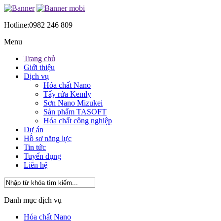
Hotline:
0982 246 809
Menu
Trang chủ
Giới thiệu
Dịch vụ
Hóa chất Nano
Tẩy rửa Kemly
Sơn Nano Mizukei
Sản phẩm TASOFT
Hóa chất công nghiệp
Dự án
Hồ sơ năng lực
Tin tức
Tuyển dụng
Liên hệ
Danh mục dịch vụ
Hóa chất Nano