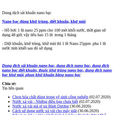
Dung dịch sát khuẩn nano bạc
Nano bạc dùng khử trùng, diệt khuẩn, khử mùi
- Hồ bơi: 1 lít nano 25 ppm cho 100 mét khối nước, thời gian sử
dụng 48 giờ, vậy tiêu hao 15 lít trong 1 tháng
- Diệt khuẩn, khử trùng, khử mùi thì 1 lít Nano 25ppm pha 1 lít
nước tinh khiết sau đó sử dụng
Dung dịch sát khuẩn nano bạc, dung dịch nano bạc, dung dịch
nano bạc diệt khuẩn, thuốc khử trùng nano bạc, dung dịch nano
bạc khử mùi, phun khử khuẩn bằng nano bạc
Chia sẻ:
Tin liên quan
Chọn hóa chất dùng trong vệ sinh công nghiệp
(02.07.2020)
Nước xả vải - Những điều bạn chưa biết
(02.07.2020)
Nước xả vải giá rẻ tại Bình Dương
(30.06.2020)
Cách sử dụng nước xả vải cho máy giặt
(30.06.2020)