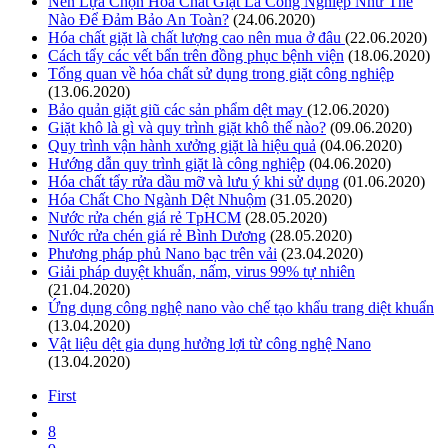
Nên Lựa Chọn Hóa Chất Giặt Là Công Nghiệp Như Thế
Nào Để Đảm Bảo An Toàn?
(24.06.2020)
Hóa chất giặt là chất lượng cao nên mua ở đâu
(22.06.2020)
Cách tẩy các vết bẩn trên đồng phục bệnh viện
(18.06.2020)
Tổng quan về hóa chất sử dụng trong giặt công nghiệp
(13.06.2020)
Bảo quản giặt giũ các sản phẩm dệt may
(12.06.2020)
Giặt khô là gì và quy trình giặt khô thế nào?
(09.06.2020)
Quy trình vận hành xưởng giặt là hiệu quả
(04.06.2020)
Hướng dẫn quy trình giặt là công nghiệp
(04.06.2020)
Hóa chất tẩy rửa dầu mỡ và lưu ý khi sử dụng
(01.06.2020)
Hóa Chất Cho Ngành Dệt Nhuộm
(31.05.2020)
Nước rửa chén giá rẻ TpHCM
(28.05.2020)
Nước rửa chén giá rẻ Bình Dương
(28.05.2020)
Phương pháp phủ Nano bạc trên vải
(23.04.2020)
Giải pháp duyệt khuẩn, nấm, virus 99% tự nhiên
(21.04.2020)
Ứng dụng công nghệ nano vào chế tạo khẩu trang diệt khuẩn
(13.04.2020)
Vật liệu dệt gia dụng hưởng lợi từ công nghệ Nano
(13.04.2020)
First
8