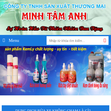
Menu
DUNG DỊCH RỬA XE KHÔNG CHẠM LÀ GÌ?