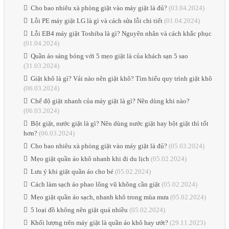
Cho bao nhiêu xà phòng giặt vào máy giặt là đủ?
(03.04.2024)
Lỗi PE máy giặt LG là gì và cách sửa lỗi chi tiết
(01.04.2024)
Lỗi EB4 máy giặt Toshiba là gì? Nguyên nhân và cách khắc phục
(01.04.2024)
Quần áo sáng bóng với 5 mẹo giặt là của khách sạn 5 sao
(31.03.2024)
Giặt khô là gì? Vải nào nên giặt khô? Tìm hiểu quy trình giặt khô
(06.03.2024)
Chế độ giặt nhanh của máy giặt là gì? Nên dùng khi nào?
(06.03.2024)
Bột giặt, nước giặt là gì? Nên dùng nước giặt hay bột giặt thì tốt
hơn?
(06.03.2024)
Cho bao nhiêu xà phòng giặt vào máy giặt là đủ?
(05.03.2024)
Mẹo giặt quần áo khô nhanh khi đi du lịch
(05.02.2024)
Lưu ý khi giặt quần áo cho bé
(05.02.2024)
Cách làm sạch áo phao lông vũ không cần giặt
(05.02.2024)
Mẹo giặt quần áo sạch, nhanh khô trong mùa mưa
(05.02.2024)
5 loại đồ không nên giặt quá nhiều
(05.02.2024)
Khối lượng trên máy giặt là quần áo khô hay ướt?
(29.11.2023)