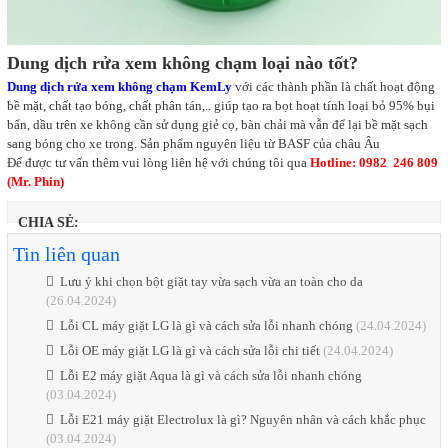
Dung dịch rửa xem không chạm loại nào tốt?
Dung dịch rửa xem không chạm KemLy
với các thành phần là chất hoạt động
bề mặt, chất tạo bóng, chất phân tán,.. giúp tạo ra bọt hoạt tính loại bỏ 95% bụi
bẩn, dầu trên xe không cần sử dụng giẻ cọ, bàn chải mà vẫn để lại bề mặt sạch
sang bóng cho xe trong. Sản phẩm nguyên liệu từ BASF của châu Âu
Để được tư vấn thêm vui lòng liên hệ với chúng tôi qua
Hotline: 0982 246 809
(Mr. Phin)
CHIA SẺ:
Tin liên quan
Lưu ý khi chọn bột giặt tay vừa sạch vừa an toàn cho da
(26.04.2024)
Lỗi CL máy giặt LG là gì và cách sửa lỗi nhanh chóng
(24.04.2024)
Lỗi OE máy giặt LG là gì và cách sửa lỗi chi tiết
(24.04.2024)
Lỗi E2 máy giặt Aqua là gì và cách sửa lỗi nhanh chóng
(03.04.2024)
Lỗi E21 máy giặt Electrolux là gì? Nguyên nhân và cách khắc phục
(03.04.2024)