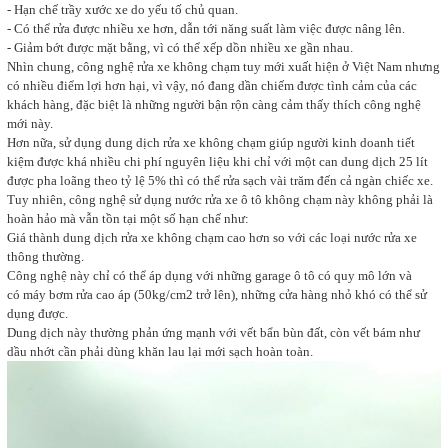
- Hạn chế trầy xước xe do yếu tố chủ quan.
- Có thể rửa được nhiều xe hơn, dẫn tới năng suất làm việc được nâng lên.
- Giảm bớt được mặt bằng, vì có thể xếp dồn nhiều xe gần nhau.
Nhìn chung, công nghệ rửa xe không chạm tuy mới xuất hiện ở Việt Nam nhưng
có nhiều điểm lợi hơn hại, vì vậy, nó đang dần chiếm được tình cảm của các
khách hàng, đặc biệt là những người bận rộn càng cảm thấy thích công nghệ
mới này.
Hơn nữa, sử dụng dung dịch rửa xe không chạm giúp người kinh doanh tiết
kiệm được khá nhiều chi phí nguyên liệu khi chỉ với một can dung dịch 25 lít
được pha loãng theo tỷ lệ 5% thì có thể rửa sạch vài trăm đến cả ngàn chiếc xe.
Tuy nhiên, công nghệ sử dụng nước rửa xe ô tô không chạm này không phải là
hoàn hảo mà vẫn tồn tại một số hạn chế như:
Giá thành dung dịch rửa xe không chạm cao hơn so với các loại nước rửa xe
thông thường.
Công nghệ này chỉ có thể áp dụng với những garage ô tô có quy mô lớn và
có máy bơm rửa cao áp (50kg/cm2 trở lên), những cửa hàng nhỏ khó có thể sử
dụng được.
Dung dịch này thường phản ứng mạnh với vết bẩn bùn đất, còn vết bám như
dầu nhớt cần phải dùng khăn lau lại mới sạch hoàn toàn.