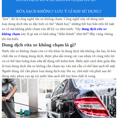
RỬA SẠCH KHÔNG? LƯU Ý GÌ KHI SỬ DỤNG?
Thời gian gần đây, tại nhiều thành phố lớn xuất hiện một dịch vụ rửa xe mới rất
“hot”, đó là công nghệ rửa xe không chạm. Công nghệ này sử dụng một
loại dung dịch rửa xe đặc biệt có thể “đánh bay” những bết bụi bẩn trên bề mặt
xe cộ mà không phải chạm vào để kỳ cọ như trước. Vậy
dung dịch rửa xe
không chạm
này là gì mà có khả năng “thần thánh” như thế? Hãy cùng chúng
tôi tìm hiểu.
Dung dịch rửa xe không chạm là gì?
Nước rửa xe không chạm còn có tên khác là dung dịch rửa không cần lau, là hóa
chất rửa xe ở dạng dung dịch, được pha sẵn trong các can nhựa vô cùng tiện lợi
và có thể làm loãng hơn nữa để dùng tiết kiệm hơn. Hiểu một cách đơn giản đây
là loại dung dịch rửa xe không cần chạm tay vào mà vẫn có thể làm sạch bề mặt.
Người dùng chỉ cần phun loại dung dịch này lên xe, chờ một vài phút sau đó
dùng máy phun cao áp xịt nước làm sạch hết bọt hóa chất là xong.