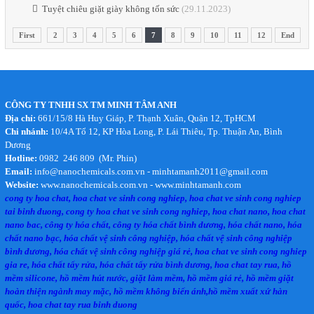
Tuyệt chiêu giặt giày không tốn sức
(29.11.2023)
First
2
3
4
5
6
7
8
9
10
11
12
End
CÔNG TY TNHH SX TM MINH TÂM ANH
Địa chỉ:
661/15/8 Hà Huy Giáp, P. Thạnh Xuân, Quận 12, TpHCM
Chi nhánh:
10/4A Tổ 12, KP Hòa Long, P. Lái Thiêu, Tp. Thuận An, Bình
Dương
Hotline:
0982 246 809 (Mr. Phin)
Email:
info@nanochemicals.com.vn - minhtamanh2011@gmail.com
Website:
www.nanochemicals.com.vn - www.minhtamanh.com
cong ty hoa chat, hoa chat ve sinh cong nghiep, hoa chat ve sinh cong nghiep
tai binh duong, cong ty hoa chat ve sinh cong nghiep, hoa chat nano, hoa chat
nano bac, công ty hóa chất, công ty hóa chất bình dương, hóa chất nano, hóa
chất nano bạc, hóa chất vệ sinh công nghiệp, hóa chất vệ sinh công nghiệp
bình dương, hóa chất vệ sinh công nghiệp giá rẻ, hoa chat ve sinh cong nghiep
gia re, hóa chất tẩy rửa, hóa chất tẩy rửa bình dương, hoa chat tay rua, hồ
mềm silicone, hồ mềm hút nước, giặt làm mềm, hồ mềm giá rẻ, hồ mềm giặt
hoàn thiện ngành may mặc, hồ mềm không biến ánh,hồ mềm xuất xứ hàn
quốc, hoa chat tay rua binh duong