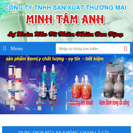
Menu
DUNG DỊCH RỬA XE KHÔNG CHẠM LÀ GÌ?