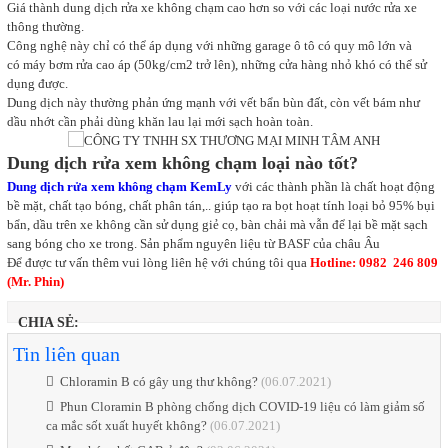
Giá thành dung dịch rửa xe không chạm cao hơn so với các loại nước rửa xe
thông thường.
Công nghệ này chỉ có thể áp dụng với những garage ô tô có quy mô lớn và
có máy bơm rửa cao áp (50kg/cm2 trở lên), những cửa hàng nhỏ khó có thể sử
dụng được.
Dung dịch này thường phản ứng mạnh với vết bẩn bùn đất, còn vết bám như
dầu nhớt cần phải dùng khăn lau lại mới sạch hoàn toàn.
Dung dịch rửa xem không chạm loại nào tốt?
Dung dịch rửa xem không chạm KemLy
với các thành phần là chất hoạt động
bề mặt, chất tạo bóng, chất phân tán,.. giúp tạo ra bọt hoạt tính loại bỏ 95% bụi
bẩn, dầu trên xe không cần sử dụng giẻ cọ, bàn chải mà vẫn để lại bề mặt sạch
sang bóng cho xe trong. Sản phẩm nguyên liệu từ BASF của châu Âu
Để được tư vấn thêm vui lòng liên hệ với chúng tôi qua
Hotline: 0982 246 809
(Mr. Phin)
CHIA SẺ:
Tin liên quan
Chloramin B có gây ung thư không?
(06.07.2021)
Phun Cloramin B phòng chống dịch COVID-19 liệu có làm giảm số
ca mắc sốt xuất huyết không?
(06.07.2021)