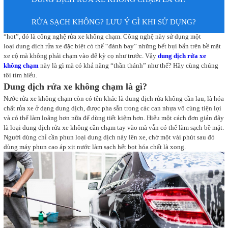
RỬA SẠCH KHÔNG? LƯU Ý GÌ KHI SỬ DỤNG?
Thời gian gần đây, tại nhiều thành phố lớn xuất hiện một dịch vụ rửa xe mới rất
“hot”, đó là công nghệ rửa xe không chạm. Công nghệ này sử dụng một
loại dung dịch rửa xe đặc biệt có thể “đánh bay” những bết bụi bẩn trên bề mặt
xe cộ mà không phải chạm vào để kỳ cọ như trước. Vậy
dung dịch rửa xe
không chạm
này là gì mà có khả năng “thần thánh” như thế? Hãy cùng chúng
tôi tìm hiểu.
Dung dịch rửa xe không chạm là gì?
Nước rửa xe không chạm còn có tên khác là dung dịch rửa không cần lau, là hóa
chất rửa xe ở dạng dung dịch, được pha sẵn trong các can nhựa vô cùng tiện lợi
và có thể làm loãng hơn nữa để dùng tiết kiệm hơn. Hiểu một cách đơn giản đây
là loại dung dịch rửa xe không cần chạm tay vào mà vẫn có thể làm sạch bề mặt.
Người dùng chỉ cần phun loại dung dịch này lên xe, chờ một vài phút sau đó
dùng máy phun cao áp xịt nước làm sạch hết bọt hóa chất là xong.