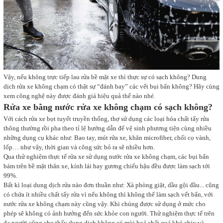
Vậy, nếu không trực tiếp lau rửa bề mặt xe thì thực sự có sạch không? Dung
dịch rửa xe không chạm có thật sự “đánh bay” các vết bụi bẩn không? Hãy cùng
xem công nghệ này được đánh giá hiệu quả thế nào nhé.
Rửa xe bằng nước rửa xe không chạm có sạch không?
Với cách rửa xe bọt tuyết truyền thống, thợ sử dụng các loại hóa chất tẩy rửa
thông thường rồi pha theo tỉ lệ hướng dẫn để vệ sinh phương tiện cùng nhiều
những dụng cụ khác như: Bao tay, mút rửa xe, khăn microfiber, chổi cọ vành,
lốp… như vậy, thời gian và công sức bỏ ra sẽ nhiều hơn.
Qua thử nghiệm thực tế rửa xe sử dụng nước rửa xe không chạm, các bụi bẩn
bám trên bề mặt thân xe, kính lái hay gương chiếu hậu đều được làm sạch tới
99%.
Bất kì loại dung dịch rửa nào đơn thuần như: Xà phòng giặt, dầu gội đầu... cũng
có chứa ít nhiều chất tẩy rửa vì nếu không thì không thể làm sạch vết bẩn, với
nước rửa xe không chạm này cũng vậy. Khi chúng được sử dụng ở mức cho
phép sẽ không có ảnh hưởng đến sức khỏe con người. Thử nghiệm thực tế trên
da người cũng cho thấy dung dịch không có mùi hoá chất quá khó chịu và