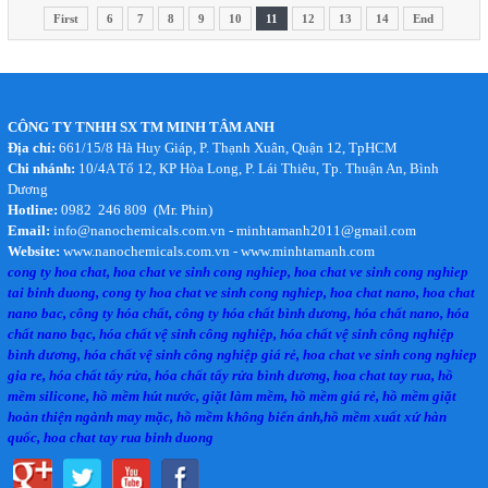
First
6
7
8
9
10
11
12
13
14
End
CÔNG TY TNHH SX TM MINH TÂM ANH
Địa chỉ:
661/15/8 Hà Huy Giáp, P. Thạnh Xuân, Quận 12, TpHCM
Chi nhánh:
10/4A Tổ 12, KP Hòa Long, P. Lái Thiêu, Tp. Thuận An, Bình
Dương
Hotline:
0982 246 809 (Mr. Phin)
Email:
info@nanochemicals.com.vn - minhtamanh2011@gmail.com
Website:
www.nanochemicals.com.vn - www.minhtamanh.com
cong ty hoa chat, hoa chat ve sinh cong nghiep, hoa chat ve sinh cong nghiep
tai binh duong, cong ty hoa chat ve sinh cong nghiep, hoa chat nano, hoa chat
nano bac, công ty hóa chất, công ty hóa chất bình dương, hóa chất nano, hóa
chất nano bạc, hóa chất vệ sinh công nghiệp, hóa chất vệ sinh công nghiệp
bình dương, hóa chất vệ sinh công nghiệp giá rẻ, hoa chat ve sinh cong nghiep
gia re, hóa chất tẩy rửa, hóa chất tẩy rửa bình dương, hoa chat tay rua, hồ
mềm silicone, hồ mềm hút nước, giặt làm mềm, hồ mềm giá rẻ, hồ mềm giặt
hoàn thiện ngành may mặc, hồ mềm không biến ánh,hồ mềm xuất xứ hàn
quốc, hoa chat tay rua binh duong