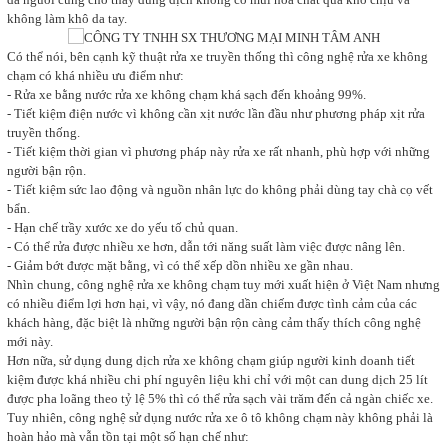
không làm khô da tay.
Có thể nói, bên cạnh kỹ thuật rửa xe truyền thống thì công nghệ rửa xe không
chạm có khá nhiều ưu điểm như:
- Rửa xe bằng nước rửa xe không chạm khá sạch đến khoảng 99%.
- Tiết kiệm điện nước vì không cần xịt nước lần đầu như phương pháp xịt rửa
truyền thống.
- Tiết kiệm thời gian vì phương pháp này rửa xe rất nhanh, phù hợp với những
người bận rộn.
- Tiết kiệm sức lao động và nguồn nhân lực do không phải dùng tay chà cọ vết
bẩn.
- Hạn chế trầy xước xe do yếu tố chủ quan.
- Có thể rửa được nhiều xe hơn, dẫn tới năng suất làm việc được nâng lên.
- Giảm bớt được mặt bằng, vì có thể xếp dồn nhiều xe gần nhau.
Nhìn chung, công nghệ rửa xe không chạm tuy mới xuất hiện ở Việt Nam nhưng
có nhiều điểm lợi hơn hại, vì vậy, nó đang dần chiếm được tình cảm của các
khách hàng, đặc biệt là những người bận rộn càng cảm thấy thích công nghệ
mới này.
Hơn nữa, sử dụng dung dịch rửa xe không chạm giúp người kinh doanh tiết
kiệm được khá nhiều chi phí nguyên liệu khi chỉ với một can dung dịch 25 lít
được pha loãng theo tỷ lệ 5% thì có thể rửa sạch vài trăm đến cả ngàn chiếc xe.
Tuy nhiên, công nghệ sử dụng nước rửa xe ô tô không chạm này không phải là
hoàn hảo mà vẫn tồn tại một số hạn chế như: