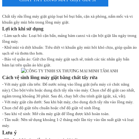
Chất tẩy rửa lồng máy giặt giúp loại bỏ bụi bẩn, cặn xà phòng, nấm mốc và vi
khuẩn gây mùi bên trong lồng máy giặt.
Lợi ích khi sử dụng
- Làm sạch sâu: Loại bỏ cặn bẩn, mảng bám canxi và cặn bột giặt lâu ngày trong
lồng máy.
- Khử mùi và diệt khuẩn: Tiêu diệt vi khuẩn gây mùi hôi khó chịu, giúp quần áo
sạch sẽ và thơm tho hơn.
- Bảo vệ quần áo: Giữ cho lồng máy giặt sạch sẽ, tránh các tác nhân gây bẩn
bám lại trên quần áo khi giặt.
Cách vệ sinh lồng máy giặt bằng chất tẩy rửa
- Với máy giặt cửa trên: Đổ nước nóng vào lồng giặt (nếu máy có chức năng
này). Cho bột/viên hoặc dung dịch tẩy rửa vào máy. Chọn chế độ giặt cao nhất,
ngâm trong khoảng 30 phút. Sau đó, chạy hết chu trình giặt (giặt, xả, vắt).
- Với máy giặt cửa dưới: Sau khi bật máy, cho dung dịch tẩy rửa vào lồng máy.
Chọn chế độ giặt tiêu chuẩn hoặc chế độ giặt vệ sinh lồng.
- Sau khi vệ sinh: Mở cửa máy giặt để lồng được khô hoàn toàn.
- Tần suất: Nên sử dụng khoảng 1-2 tháng một lần tùy vào tần suất giặt và loại
máy.
Lưu ý