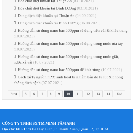
Hóa chất diệt khuẩn tại Thuận An
(03.10.2021)
Hóa chất diệt khuẩn tại Bình Dương
(03.10.2021)
Dung dịch diệt khuẩn tại Thuận An
(04.09.2021)
Dung dịch diệt khuẩn tại Bình Dương
(06.08.2021)
Hướng dẫn sử dụng nano bạc 500ppm sử dụng trên vải & khẩu trang
(10.07.2021)
Hướng dẫn sử dụng nano bạc 500ppm sử dụng trong nước rửa tay
(10.07.2021)
Hướng dẫn sử dụng nano bạc 500ppm sử dụng trong nước giặt,
nước xả vải
(10.07.2021)
Hướng dẫn sử dụng nano bạc 500ppm để khử trùng
(10.07.2021)
Cách xử lý nguồn nước sinh hoạt bị nhiễm bẩn do lũ lụt & phòng
chống dich bệnh
(07.07.2021)
First
5
6
7
8
9
10
11
12
13
14
End
CÔNG TY TNHH SX TM MINH TÂM ANH
Địa chỉ:
661/15/8 Hà Huy Giáp, P. Thạnh Xuân, Quận 12, TpHCM