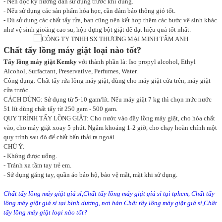
- Nên đọc kỹ hướng dẫn sử dụng trước khi dùng.
- Nếu sử dụng các sản phẩm hóa học, cần đảm bảo thông gió tốt.
- Dù sử dụng các chất tẩy rửa, bạn cũng nên kết hợp thêm các bước vệ sinh khác
như vệ sinh gioăng cao su, hộp đựng bột giặt để đạt hiệu quả tốt nhất.
Chất tẩy lồng máy giặt loại nào tốt?
Tẩy lồng máy giặt Kemky
với thành phần là: Iso propyl alcohol, Ethyl
Alcohol, Surfactant, Preservative, Perfumes, Water.
Công dụng: Chất tẩy rửa lồng máy giặt, dùng cho máy giặt cửa trên, máy giặt
cửa trước.
CÁCH DÙNG: Sử dụng từ 5-10 gam/lít. Nếu máy giặt 7 kg thì chọn mức nước
51 lít dùng chất tẩy từ 250 gam - 500 gam.
QUY TRÌNH TẨY LỒNG GIẶT: Cho nước vào đầy lồng máy giặt, cho hóa chất
vào, cho máy giặt xoay 5 phút. Ngâm khoảng 1-2 giờ, cho chạy hoàn chỉnh một
quy trình sau đó để chất bẩn thải ra ngoài.
CHÚ Ý:
- Không được uống.
- Tránh xa tầm tay trẻ em.
- Sử dụng găng tay, quần áo bảo hộ, bảo vệ mắt, mặt khi sử dụng.
Chất tẩy lồng máy giặt giá sỉ,Chất tẩy lồng máy giặt giá sỉ tại tphcm, Chất tẩy
lồng máy giặt giá sỉ tại bình dương, nơi bán Chất tẩy lồng máy giặt giá sỉ,Chất
tẩy lồng máy giặt loại nào tốt?