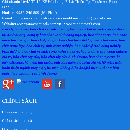
Chi nhánh:
10/4A Tổ 12, KP Hòa Long, P. Lái Thiêu, Tp. Thuận An, Bình
Dương
Hotline:
0982 246 809 (Mr. Phin)
Email:
info@nanochemicals.com.vn - minhtamanh2011@gmail.com
Website:
www.nanochemicals.com.vn - www.minhtamanh.com
cong ty hoa chat, hoa chat ve sinh cong nghiep, hoa chat ve sinh cong nghiep
tai binh duong, cong ty hoa chat ve sinh cong nghiep, hoa chat nano, hoa chat
nano bac, công ty hóa chất, công ty hóa chất bình dương, hóa chất nano, hóa
chất nano bạc, hóa chất vệ sinh công nghiệp, hóa chất vệ sinh công nghiệp
bình dương, hóa chất vệ sinh công nghiệp giá rẻ, hoa chat ve sinh cong nghiep
gia re, hóa chất tẩy rửa, hóa chất tẩy rửa bình dương, hoa chat tay rua, hồ
mềm silicone, hồ mềm hút nước, giặt làm mềm, hồ mềm giá rẻ, hồ mềm giặt
hoàn thiện ngành may mặc, hồ mềm không biến ánh,hồ mềm xuất xứ hàn
quốc, hoa chat tay rua binh duong
CHÍNH SÁCH
Chính sách công ty
Chính sách bảo mật
Quy định chung