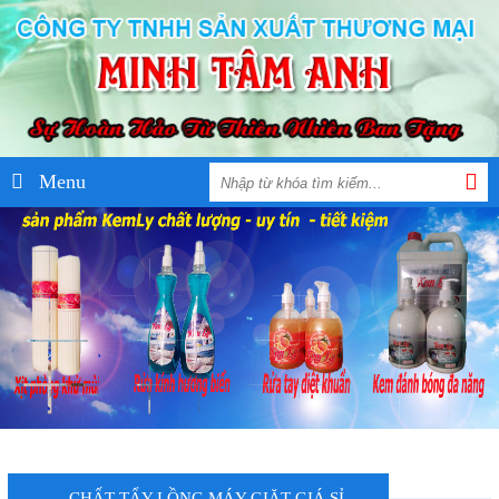
Menu
CHẤT TẨY LỒNG MÁY GIẶT GIÁ SỈ