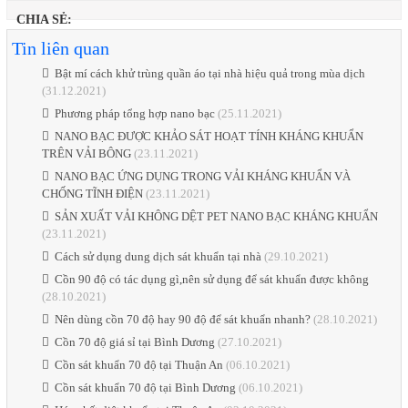
CHIA SẺ:
Tin liên quan
Bật mí cách khử trùng quần áo tại nhà hiệu quả trong mùa dịch
(31.12.2021)
Phương pháp tổng hợp nano bạc
(25.11.2021)
NANO BẠC ĐƯỢC KHẢO SÁT HOẠT TÍNH KHÁNG KHUẨN
TRÊN VẢI BÔNG
(23.11.2021)
NANO BẠC ỨNG DỤNG TRONG VẢI KHÁNG KHUẨN VÀ
CHỐNG TĨNH ĐIỆN
(23.11.2021)
SẢN XUẤT VẢI KHÔNG DỆT PET NANO BẠC KHÁNG KHUẨN
(23.11.2021)
Cách sử dụng dung dịch sát khuẩn tại nhà
(29.10.2021)
Cồn 90 độ có tác dụng gì,nên sử dụng để sát khuẩn được không
(28.10.2021)
Nên dùng cồn 70 độ hay 90 độ để sát khuẩn nhanh?
(28.10.2021)
Cồn 70 độ giá sỉ tại Bình Dương
(27.10.2021)
Cồn sát khuẩn 70 độ tại Thuận An
(06.10.2021)
Cồn sát khuẩn 70 độ tại Bình Dương
(06.10.2021)