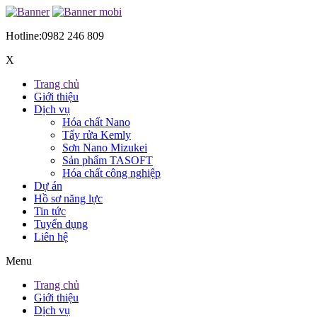
Hotline:
0982 246 809
X
Trang chủ
Giới thiệu
Dịch vụ
Hóa chất Nano
Tẩy rửa Kemly
Sơn Nano Mizukei
Sản phẩm TASOFT
Hóa chất công nghiệp
Dự án
Hồ sơ năng lực
Tin tức
Tuyển dụng
Liên hệ
Menu
Trang chủ
Giới thiệu
Dịch vụ