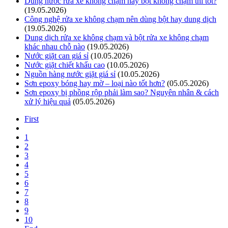
Dùng nước rửa xe không chạm hay bột không chạm thì tốt?
(19.05.2026)
Công nghệ rửa xe không chạm nên dùng bột hay dung dịch
(19.05.2026)
Dung dịch rửa xe không chạm và bột rửa xe không chạm
khác nhau chỗ nào
(19.05.2026)
Nước giặt can giá sỉ
(10.05.2026)
Nước giặt chiết khấu cao
(10.05.2026)
Nguồn hàng nước giặt giá sỉ
(10.05.2026)
Sơn epoxy bóng hay mờ – loại nào tốt hơn?
(05.05.2026)
Sơn epoxy bị phồng rộp phải làm sao? Nguyên nhân & cách
xử lý hiệu quả
(05.05.2026)
First
1
2
3
4
5
6
7
8
9
10