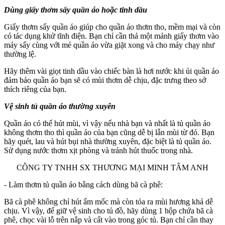
Dùng giấy thơm sấy quần áo hoặc tinh dầu
Giấy thơm sấy quần áo giúp cho quần áo thơm tho, mềm mại và còn
có tác dụng khử tĩnh điện. Bạn chỉ cần thả một mảnh giấy thơm vào
máy sấy cùng với mẻ quần áo vừa giặt xong và cho máy chạy như
thường lệ.
Hãy thêm vài giọt tinh dầu vào chiếc bàn là hơi nước khi ủi quần áo
đảm bảo quần áo bạn sẽ có mùi thơm dễ chịu, đặc trưng theo sở
thích riêng của bạn.
Vệ sinh tủ quần áo thường xuyên
Quần áo có thể hút mùi, vì vậy nếu nhà bạn và nhất là tủ quần áo
không thơm tho thì quần áo của bạn cũng dễ bị lẫn mùi từ đó. Bạn
hãy quét, lau và hút bụi nhà thường xuyên, đặc biệt là tủ quần áo.
Sử dụng nước thơm xịt phòng và tránh hút thuốc trong nhà.
- Làm thơm tủ quần áo bằng cách dùng bã cà phê:
Bã cà phê không chỉ hút ẩm mốc mà còn tỏa ra mùi hương khá dễ
chịu. Vì vậy, để giữ vệ sinh cho tủ đồ, hãy dùng 1 hộp chứa bã cà
phê, chọc vài lỗ trên nắp và cất vào trong góc tủ. Bạn chỉ cần thay