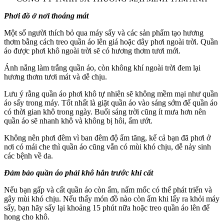
Phơi đồ ở nơi thoáng mát
Một số người thích bỏ qua máy sấy và các sản phẩm tạo hương
thơm bằng cách treo quần áo lên giá hoặc dây phơi ngoài trời. Quần
áo được phơi khô ngoài trời sẽ có hương thơm tươi mới.
Ánh nắng làm trắng quần áo, còn không khí ngoài trời đem lại
hương thơm tươi mát và dễ chịu.
Lưu ý rằng quần áo phơi khô tự nhiên sẽ không mềm mại như quần
áo sấy trong máy. Tốt nhất là giặt quần áo vào sáng sớm để quần áo
có thời gian khô trong ngày. Buổi sáng trời cũng ít mưa hơn nên
quần áo sẽ nhanh khô và không bị hôi, ẩm ướt.
Không nên phơi đêm vì ban đêm độ ẩm tăng, kể cả bạn đã phơi ở
nơi có mái che thì quần áo cũng vẫn có mùi khó chịu, dễ nảy sinh
các bệnh về da.
Đảm bảo quần áo phải khô hẳn trước khi cất
Nếu bạn gấp và cất quần áo còn ẩm, nấm mốc có thể phát triển và
gây mùi khó chịu. Nếu thấy món đồ nào còn ẩm khi lấy ra khỏi máy
sấy, bạn hãy sấy lại khoảng 15 phút nữa hoặc treo quần áo lên để
hong cho khô.