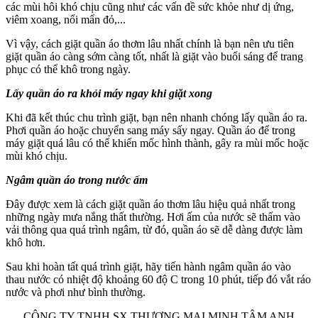
các mùi hôi khó chịu cũng như các vấn đề sức khỏe như dị ứng,
viêm xoang, nổi mẩn đỏ,...
Vì vậy, cách giặt quần áo thơm lâu nhất chính là bạn nên ưu tiên
giặt quần áo càng sớm càng tốt, nhất là giặt vào buổi sáng để trang
phục có thể khô trong ngày.
Lấy quần áo ra khỏi máy ngay khi giặt xong
Khi đã kết thúc chu trình giặt, bạn nên nhanh chóng lấy quần áo ra.
Phơi quần áo hoặc chuyển sang máy sấy ngay. Quần áo để trong
máy giặt quá lâu có thể khiến mốc hình thành, gây ra mùi mốc hoặc
mùi khó chịu.
Ngâm quần áo trong nước ấm
Đây được xem là cách giặt quần áo thơm lâu hiệu quả nhất trong
những ngày mưa nắng thất thường. Hơi ấm của nước sẽ thấm vào
vải thông qua quá trình ngâm, từ đó, quần áo sẽ dễ dàng được làm
khô hơn.
Sau khi hoàn tất quá trình giặt, hãy tiến hành ngâm quần áo vào
thau nước có nhiệt độ khoảng 60 độ C trong 10 phút, tiếp đó vắt ráo
nước và phơi như bình thường.