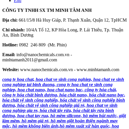
End
CÔNG TY TNHH SX TM MINH TÂM ANH
Địa chỉ:
661/15/8 Hà Huy Giáp, P. Thạnh Xuân, Quận 12, TpHCM
Chi nhánh:
10/4A Tổ 12, KP Hòa Long, P. Lái Thiêu, Tp. Thuận
An, Bình Dương
Hotline:
0982 246 809 (Mr. Phin)
Email:
info@nanochemicals.com.vn -
minhtamanh2011@gmail.com
Website:
www.nanochemicals.com.vn - www.minhtamanh.com
cong ty hoa chat, hoa chat ve sinh cong nghiep, hoa chat ve sinh
cong nghiep tai binh duong, cong ty hoa chat ve sinh cong
nghiep, hoa chat nano, hoa chat nano bac, công ty hóa chất,
công ty hóa chất bình dương, hóa chất nano, hóa chất nano bạc,
hóa chất vệ sinh công nghiệp, hóa chất vệ sinh công nghiệp bình
dương, hóa chất vệ sinh công nghiệp giá rẻ, hoa chat ve sinh
cong nghiep gia re, hóa chất tẩy rửa, hóa chất tẩy rửa bình
dương, hoa chat tay rua, hồ mềm silicone, hồ mềm hút nước, giặt
làm mềm, hồ mềm giá rẻ, hồ mềm giặt hoàn thiện ngành may
mặc, hồ mềm không biến ánh,hồ mềm xuất xứ hàn quốc, hoa