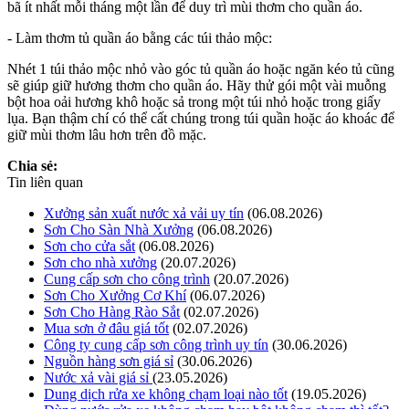
bã ít nhất mỗi tháng một lần để duy trì mùi thơm cho quần áo.
- Làm thơm tủ quần áo bằng các túi thảo mộc:
Nhét 1 túi thảo mộc nhỏ vào góc tủ quần áo hoặc ngăn kéo tủ cũng
sẽ giúp giữ hương thơm cho quần áo. Hãy thử gói một vài muỗng
bột hoa oải hương khô hoặc sả trong một túi nhỏ hoặc trong giấy
lụa. Bạn thậm chí có thể cất chúng trong túi quần hoặc áo khoác để
giữ mùi thơm lâu hơn trên đồ mặc.
Chia sẻ:
Tin liên quan
Xưởng sản xuất nước xả vải uy tín
(06.08.2026)
Sơn Cho Sàn Nhà Xưởng
(06.08.2026)
Sơn cho cửa sắt
(06.08.2026)
Sơn cho nhà xưởng
(20.07.2026)
Cung cấp sơn cho công trình
(20.07.2026)
Sơn Cho Xưởng Cơ Khí
(06.07.2026)
Sơn Cho Hàng Rào Sắt
(02.07.2026)
Mua sơn ở đâu giá tốt
(02.07.2026)
Công ty cung cấp sơn công trình uy tín
(30.06.2026)
Nguồn hàng sơn giá sỉ
(30.06.2026)
Nước xả vài giá sỉ
(23.05.2026)
Dung dịch rửa xe không chạm loại nào tốt
(19.05.2026)