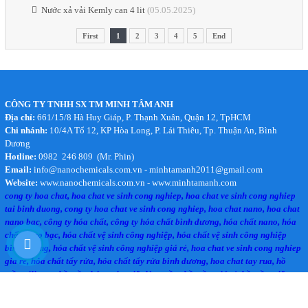
Nước xả vải Kemly can 4 lit
(05.05.2025)
First
1
2
3
4
5
End
CÔNG TY TNHH SX TM MINH TÂM ANH
Địa chỉ:
661/15/8 Hà Huy Giáp, P. Thạnh Xuân, Quận 12, TpHCM
Chi nhánh:
10/4A Tổ 12, KP Hòa Long, P. Lái Thiêu, Tp. Thuận An, Bình
Dương
Hotline:
0982 246 809 (Mr. Phin)
Email:
info@nanochemicals.com.vn - minhtamanh2011@gmail.com
Website:
www.nanochemicals.com.vn - www.minhtamanh.com
cong ty hoa chat, hoa chat ve sinh cong nghiep, hoa chat ve sinh cong nghiep
tai binh duong, cong ty hoa chat ve sinh cong nghiep, hoa chat nano, hoa chat
nano bac, công ty hóa chất, công ty hóa chất bình dương, hóa chất nano, hóa
chất nano bạc, hóa chất vệ sinh công nghiệp, hóa chất vệ sinh công nghiệp
bình dương, hóa chất vệ sinh công nghiệp giá rẻ, hoa chat ve sinh cong nghiep
gia re, hóa chất tẩy rửa, hóa chất tẩy rửa bình dương, hoa chat tay rua, hồ
mềm silicone, hồ mềm hút nước, giặt làm mềm, hồ mềm giá rẻ, hồ mềm giặt
hoàn thiện ngành may mặc, hồ mềm không biến ánh,hồ mềm xuất xứ hàn
quốc, hoa chat tay rua binh duong