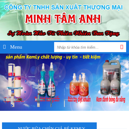
Menu
NƯỚC RỬA CHÉN GIÁ RẺ KEMLY